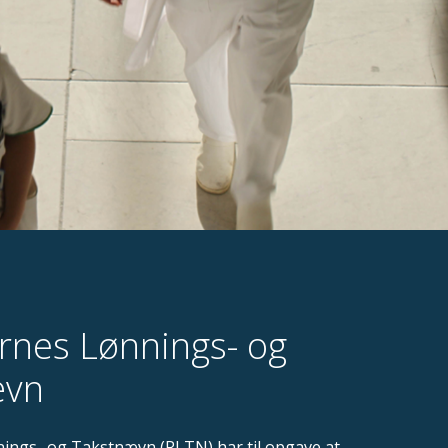
rnes Lønnings- og
ævn
ings- og Takstnævn (RLTN) har til opgave at