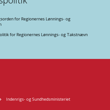
spolitik
gsorden for Regionernes Lønnings- og
n
politik for Regionernes Lønnings- og Takstnævn
Indenrigs- og Sundhedsministeriet