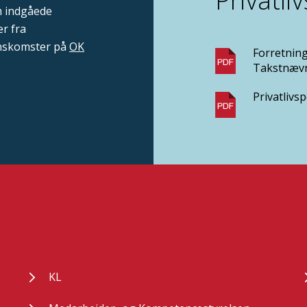
Privatliv
m indgåede
r fra
nskomster på
OK
Forretnin
Takstnæv
Privatlivs
KL