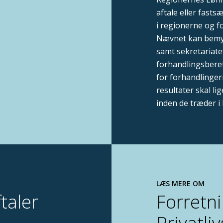
aftale eller fasts
i regionerne og f
Nævnet kan bemyn
samt sekretariate
forhandlingsberet
for forhandlinger
resultater skal l
inden de træder i 
LÆS MERE OM
taler
Forretn