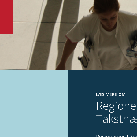
LÆS MERE OM
Regione
Takstn
Regionernes Lønn