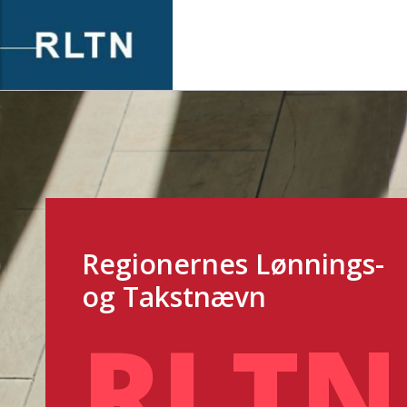
Gå
til
indhold
Regionernes Lønnings-
og Takstnævn
RLTN