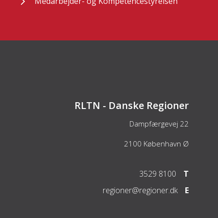
Medarbejder- og Kompetencestyrelsen
RLTN - Danske Regioner
Dampfærgevej 22
2100
København Ø
3529 8100
T
regioner@regioner.dk
E