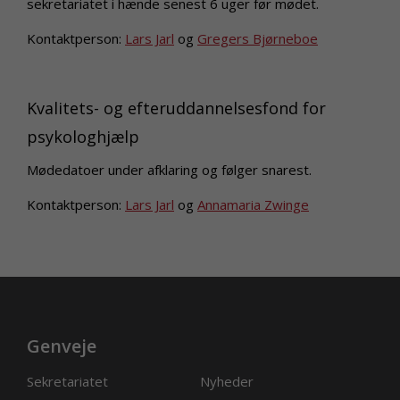
sekretariatet i hænde senest 6 uger før mødet.
Kontaktperson:
Lars Jarl
og
Gregers Bjørneboe
Kvalitets- og efteruddannelsesfond for
psykologhjælp
Mødedatoer under afklaring og følger snarest.
Kontaktperson:
Lars Jarl
og
Annamaria Zwinge
Genveje
Sekretariatet
Nyheder