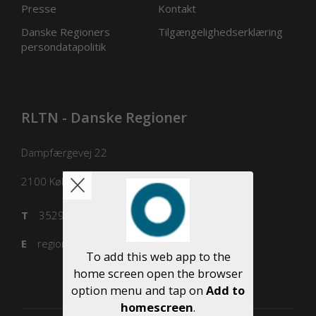
Presse
Kontakt
Danske Regioners
Tilgængelighedserklæring
persondatapolitik
RLTN - Danske Regioner
Dampfærgevej 22
2100
København Ø
T
3529 8100
E
regioner@regioner.dk
To add this web app to the
home screen open the browser
option menu and tap on
Add to
homescreen
.