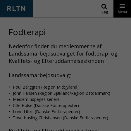
Gå
til
Menu
Søg
indhold
Fodterapi
Nedenfor finder du medlemmerne af
Landssamarbejdsudvalget for fodterapi og
Kvalitets- og Efteruddannelsesfonden
Landssamarbejdsudvalg:
Poul Berggren (Region Midtjylland)
John Hansen (Region Sjælland/Region Østdanmark)
Medlem udpeges senere
Cille Holse (Danske Fodterapeuter)
Lone Littre (Danske Fodterapeuter)
Tove Hasling Christiansen (Danske Fodterapeuter)
Kvalitets- og Efteruddannelsesfond: